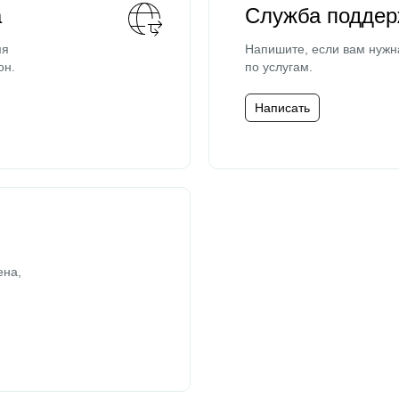
а
Служба поддер
мя
Напишите, если вам нужн
он.
по услугам.
Написать
ена,